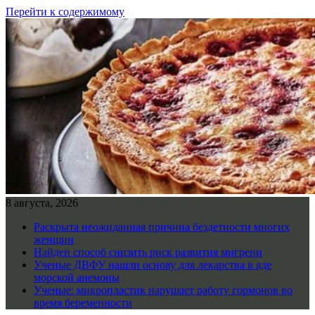
Перейти к содержимому
8 августа, 2026
Раскрыта неожиданная причина бездетности многих
женщин
Найден способ снизить риск развития мигрени
Ученые ДВФУ нашли основу для лекарства в яде
морской анемоны
Ученые: микропластик нарушает работу гормонов во
время беременности