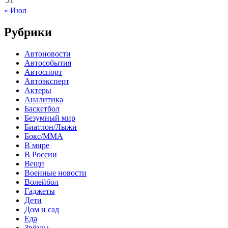
« Июл
Рубрики
Автоновости
Автособытия
Автоспорт
Автоэксперт
Актеры
Аналитика
Баскетбол
Безумный мир
Биатлон/Лыжи
Бокс/MMA
В мире
В России
Вещи
Военные новости
Волейбол
Гаджеты
Дети
Дом и сад
Еда
Звёзды