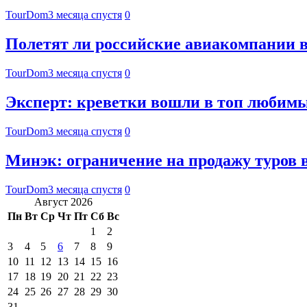
TourDom
3 месяца спустя
0
Полетят ли российские авиакомпании в
TourDom
3 месяца спустя
0
Эксперт: креветки вошли в топ любимы
TourDom
3 месяца спустя
0
Минэк: ограничение на продажу туров 
TourDom
3 месяца спустя
0
Август 2026
Пн
Вт
Ср
Чт
Пт
Сб
Вс
1
2
3
4
5
6
7
8
9
10
11
12
13
14
15
16
17
18
19
20
21
22
23
24
25
26
27
28
29
30
31