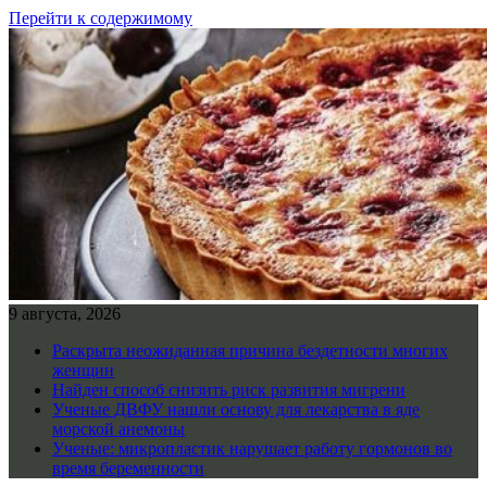
Перейти к содержимому
9 августа, 2026
Раскрыта неожиданная причина бездетности многих
женщин
Найден способ снизить риск развития мигрени
Ученые ДВФУ нашли основу для лекарства в яде
морской анемоны
Ученые: микропластик нарушает работу гормонов во
время беременности