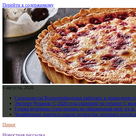
Перейти к содержимому
6 августа, 2026
Специалисты Роспотребнадзора работают в природном о
Эксперт Чуланов: С 2026 года скрининг на гепатит С вк
Голова мужчины стала похожа на обнаженный мозг из-за 
Челябинские хирурги спасли подростка, которого почти 
Пирог
Новостная рассылка