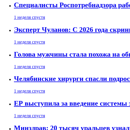
Специалисты Роспотребнадзора раб
1 неделя спустя
Эксперт Чуланов: С 2026 года скри
1 неделя спустя
Голова мужчины стала похожа на об
1 неделя спустя
Челябинские хирурги спасли подрос
1 неделя спустя
ЕР выступила за введение системы 
1 неделя спустя
Минздрав: 20 тысяч уральцев узна