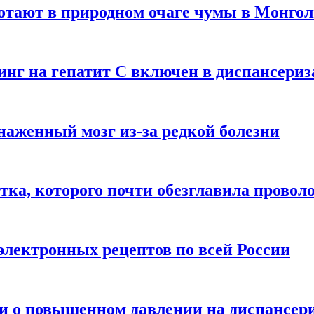
отают в природном очаге чумы в Монго
нинг на гепатит С включен в диспансери
наженный мозг из-за редкой болезни
тка, которого почти обезглавила провол
электронных рецептов по всей России
ли о повышенном давлении на диспансер