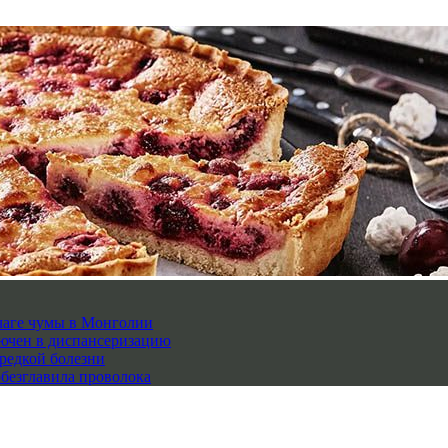
чаге чумы в Монголии
лючен в диспансеризацию
редкой болезни
обезглавила проволока