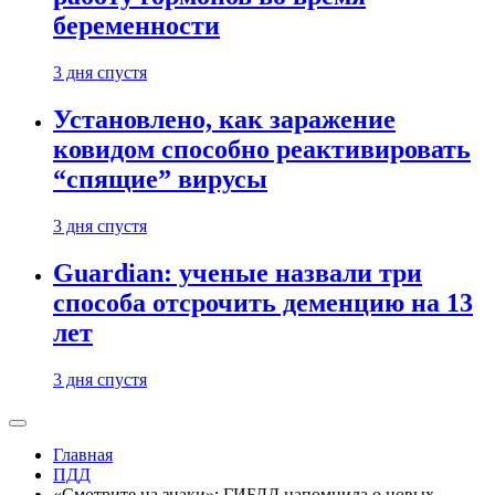
беременности
3 дня спустя
Установлено, как заражение
ковидом способно реактивировать
“спящие” вирусы
3 дня спустя
Guardian: ученые назвали три
способа отсрочить деменцию на 13
лет
3 дня спустя
Главная
ПДД
«Смотрите на знаки»: ГИБДД напомнила о новых