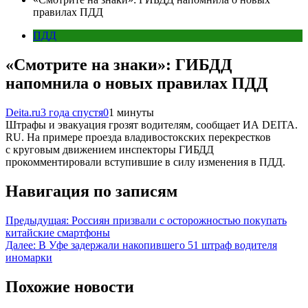
правилах ПДД
ПДД
«Смотрите на знаки»: ГИБДД
напомнила о новых правилах ПДД
Deita.ru
3 года спустя
0
1 минуты
Штрафы и эвакуация грозят водителям, сообщает ИА DEITA.
RU. На примере проезда владивостокских перекрестков
с круговым движением инспекторы ГИБДД
прокомментировали вступившие в силу изменения в ПДД.
Навигация по записям
Предыдущая:
Россиян призвали с осторожностью покупать
китайские смартфоны
Далее:
В Уфе задержали накопившего 51 штраф водителя
иномарки
Похожие новости