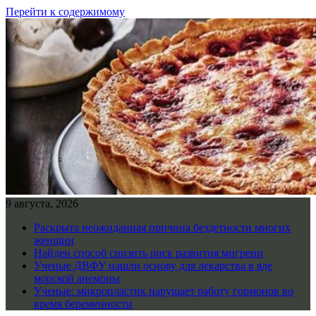
Перейти к содержимому
9 августа, 2026
Раскрыта неожиданная причина бездетности многих
женщин
Найден способ снизить риск развития мигрени
Ученые ДВФУ нашли основу для лекарства в яде
морской анемоны
Ученые: микропластик нарушает работу гормонов во
время беременности