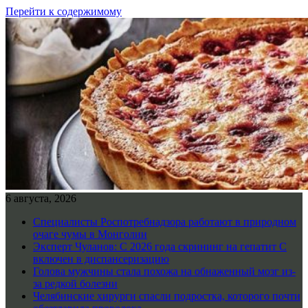
Перейти к содержимому
6 августа, 2026
Специалисты Роспотребнадзора работают в природном
очаге чумы в Монголии
Эксперт Чуланов: С 2026 года скрининг на гепатит С
включен в диспансеризацию
Голова мужчины стала похожа на обнаженный мозг из-
за редкой болезни
Челябинские хирурги спасли подростка, которого почти