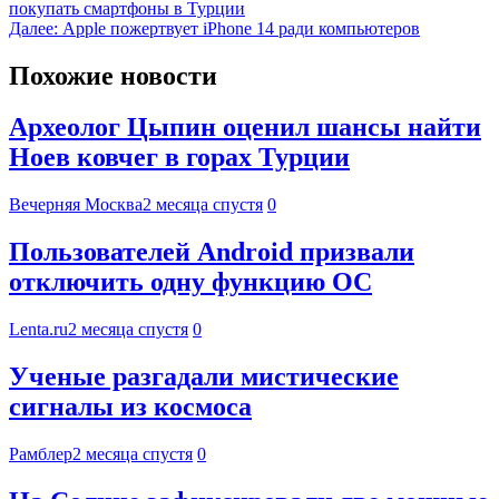
покупать смартфоны в Турции
Далее:
Apple пожертвует iPhone 14 ради компьютеров
Похожие новости
Археолог Цыпин оценил шансы найти
Ноев ковчег в горах Турции
Вечерняя Москва
2 месяца спустя
0
Пользователей Android призвали
отключить одну функцию ОС
Lenta.ru
2 месяца спустя
0
Ученые разгадали мистические
сигналы из космоса
Рамблер
2 месяца спустя
0