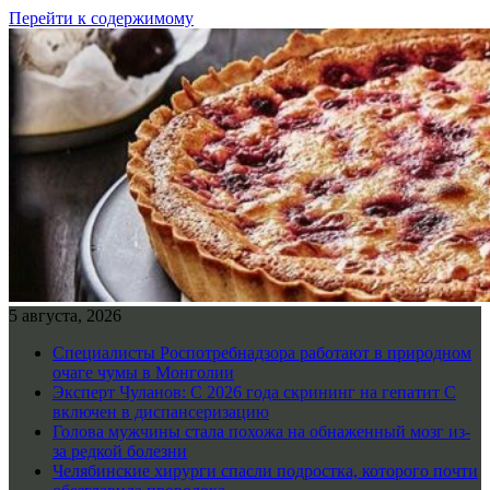
Перейти к содержимому
5 августа, 2026
Специалисты Роспотребнадзора работают в природном
очаге чумы в Монголии
Эксперт Чуланов: С 2026 года скрининг на гепатит С
включен в диспансеризацию
Голова мужчины стала похожа на обнаженный мозг из-
за редкой болезни
Челябинские хирурги спасли подростка, которого почти