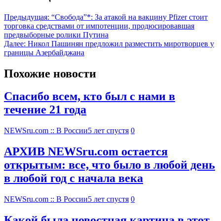
Предыдущая:
“Свобода”*: За атакой на вакцину Pfizer стоит
торговка средствами от импотенции, продюсировавшая
предвыборные ролики Путина
Далее:
Никол Пашинян предложил разместить миротворцев у
границы Азербайджана
Похожие новости
Спасибо всем, кто был с нами в
течение 21 года
NEWSru.com :: В России
5 лет спустя
0
АРХИВ NEWSru.com остается
открытым: все, что было в любой день
в любой год с начала века
NEWSru.com :: В России
5 лет спустя
0
Какой была новостная картина в этот