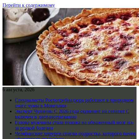
Перейти к содержимому
6 августа, 2026
Специалисты Роспотребнадзора работают в природном
очаге чумы в Монголии
Эксперт Чуланов: С 2026 года скрининг на гепатит С
включен в диспансеризацию
Голова мужчины стала похожа на обнаженный мозг из-
за редкой болезни
Челябинские хирурги спасли подростка, которого почти