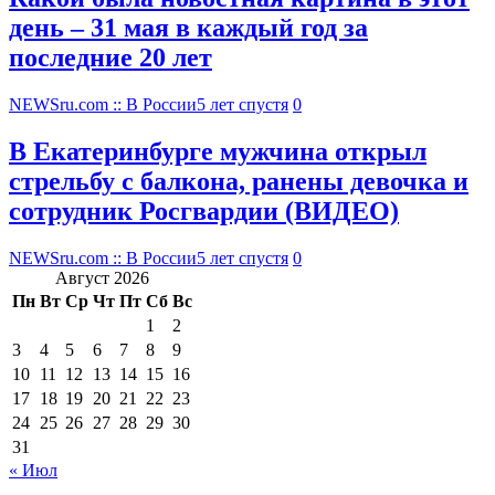
день – 31 мая в каждый год за
последние 20 лет
NEWSru.com :: В России
5 лет спустя
0
В Екатеринбурге мужчина открыл
стрельбу с балкона, ранены девочка и
сотрудник Росгвардии (ВИДЕО)
NEWSru.com :: В России
5 лет спустя
0
Август 2026
Пн
Вт
Ср
Чт
Пт
Сб
Вс
1
2
3
4
5
6
7
8
9
10
11
12
13
14
15
16
17
18
19
20
21
22
23
24
25
26
27
28
29
30
31
« Июл