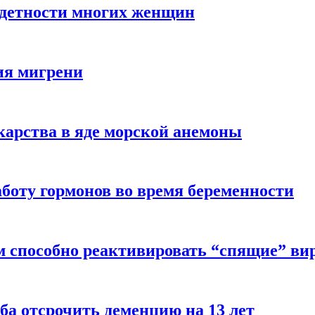
здетности многих женщин
ия мигрени
арства в яде морской анемоны
боту гормонов во время беременности
м способно реактивировать “спящие” ви
ба отсрочить деменцию на 13 лет