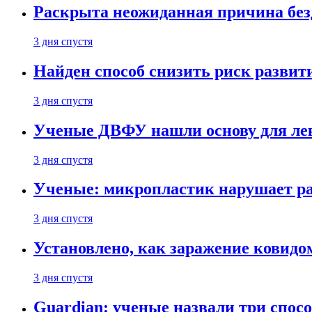
Раскрыта неожиданная причина бе
3 дня спустя
Найден способ снизить риск развит
3 дня спустя
Ученые ДВФУ нашли основу для лек
3 дня спустя
Ученые: микропластик нарушает ра
3 дня спустя
Установлено, как заражение ковидо
3 дня спустя
Guardian: ученые назвали три спосо