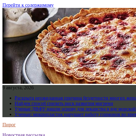
Перейти к содержимому
9 августа, 2026
Раскрыта неожиданная причина бездетности многих же
Найден способ снизить риск развития мигрени
Ученые ДВФУ нашли основу для лекарства в яде морско
Ученые: микропластик нарушает работу гормонов во вре
Пирог
Новостная рассылка