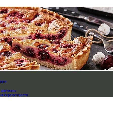
нщин
й анемоны
мя беременности