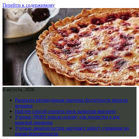
Перейти к содержимому
8 августа, 2026
Раскрыта неожиданная причина бездетности многих
женщин
Найден способ снизить риск развития мигрени
Ученые ДВФУ нашли основу для лекарства в яде
морской анемоны
Ученые: микропластик нарушает работу гормонов во
время беременности