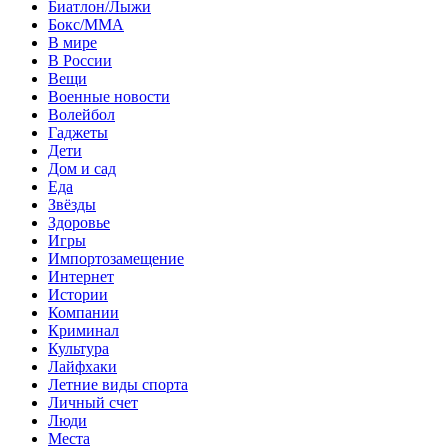
Биатлон/Лыжи
Бокс/MMA
В мире
В России
Вещи
Военные новости
Волейбол
Гаджеты
Дети
Дом и сад
Еда
Звёзды
Здоровье
Игры
Импортозамещение
Интернет
Истории
Компании
Криминал
Культура
Лайфхаки
Летние виды спорта
Личный счет
Люди
Места