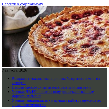
Перейти к содержимому
7 августа, 2026
Раскрыта неожиданная причина бездетности многих
женщин
Найден способ снизить риск развития мигрени
Ученые ДВФУ нашли основу для лекарства в яде
морской анемоны
Ученые: микропластик нарушает работу гормонов во
время беременности