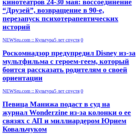
кинотеатров 24-30 мая: воссоединение
“Друзей”, возвращение в 90-е,
перезапуск психотерапевтических
историй
NEWSru.com :: Культура
5 лет спустя
0
Роскомнадзор предупредил Disney из-за
мультфильма c героем-геем, который
боится рассказать родителям о своей
ориентации
NEWSru.com :: Культура
5 лет спустя
0
Певица Манижа подаст в суд на
журнал Wonderzine из-за колонки о ее
связях с АП и миллиардером Юрием
Ковальчуком