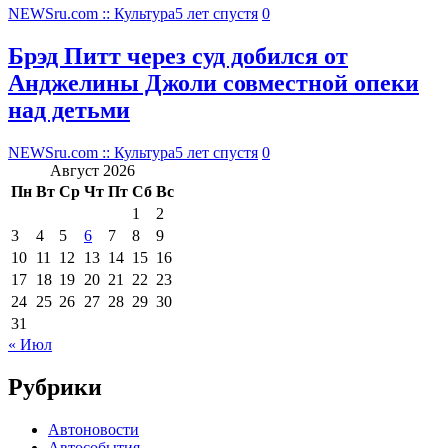
NEWSru.com :: Культура
5 лет спустя
0
Брэд Питт через суд добился от
Анджелины Джоли совместной опеки
над детьми
NEWSru.com :: Культура
5 лет спустя
0
Август 2026
Пн
Вт
Ср
Чт
Пт
Сб
Вс
1
2
3
4
5
6
7
8
9
10
11
12
13
14
15
16
17
18
19
20
21
22
23
24
25
26
27
28
29
30
31
« Июл
Рубрики
Автоновости
Автособытия