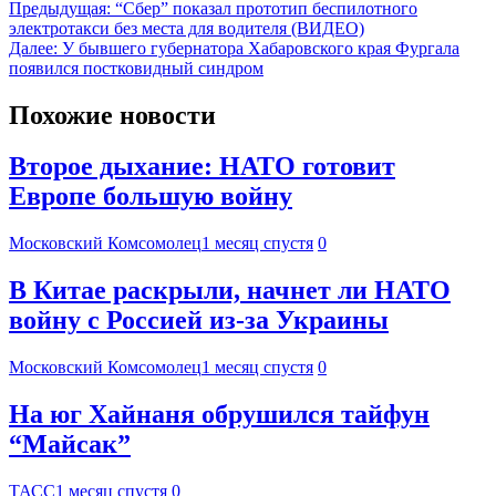
Предыдущая:
“Сбер” показал прототип беспилотного
электротакси без места для водителя (ВИДЕО)
Далее:
У бывшего губернатора Хабаровского края Фургала
появился постковидный синдром
Похожие новости
Второе дыхание: НАТО готовит
Европе большую войну
Московский Комсомолец
1 месяц спустя
0
В Китае раскрыли, начнет ли НАТО
войну с Россией из-за Украины
Московский Комсомолец
1 месяц спустя
0
На юг Хайнаня обрушился тайфун
“Майсак”
ТАСС
1 месяц спустя
0