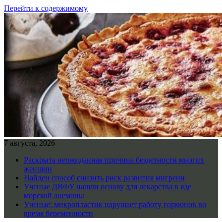
Перейти к содержимому
7 августа, 2026
Раскрыта неожиданная причина бездетности многих
женщин
Найден способ снизить риск развития мигрени
Ученые ДВФУ нашли основу для лекарства в яде
морской анемоны
Ученые: микропластик нарушает работу гормонов во
время беременности