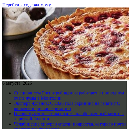
Перейти к содержимому
6 августа, 2026
Специалисты Роспотребнадзора работают в природном
очаге чумы в Монголии
Эксперт Чуланов: С 2026 года скрининг на гепатит С
включен в диспансеризацию
Голова мужчины стала похожа на обнаженный мозг из-
за редкой болезни
Челябинские хирурги спасли подростка, которого почти