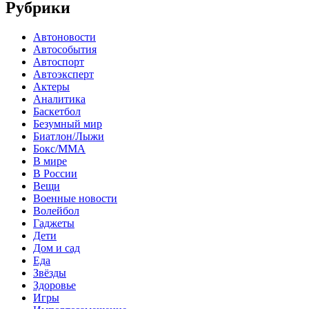
Рубрики
Автоновости
Автособытия
Автоспорт
Автоэксперт
Актеры
Аналитика
Баскетбол
Безумный мир
Биатлон/Лыжи
Бокс/MMA
В мире
В России
Вещи
Военные новости
Волейбол
Гаджеты
Дети
Дом и сад
Еда
Звёзды
Здоровье
Игры