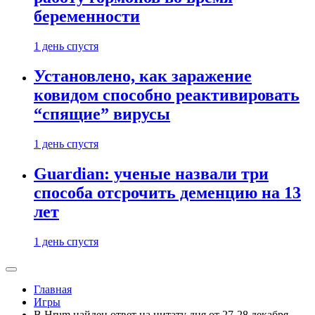
беременности
1 день спустя
Установлено, как заражение
ковидом способно реактивировать
“спящие” вирусы
1 день спустя
Guardian: ученые назвали три
способа отсрочить деменцию на 13
лет
1 день спустя
Главная
Игры
В Hrum найден ответ на цитату дня от 27-28 декабря