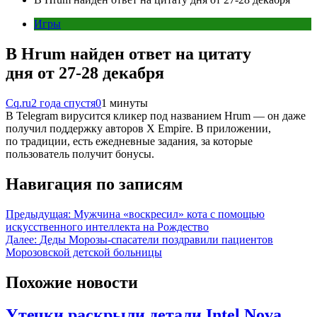
Игры
В Hrum найден ответ на цитату
дня от 27-28 декабря
Cq.ru
2 года спустя
0
1 минуты
В Telegram вирусится кликер под названием Hrum — он даже
получил поддержку авторов X Empire. В приложении,
по традиции, есть ежедневные задания, за которые
пользователь получит бонусы.
Навигация по записям
Предыдущая:
Мужчина «воскресил» кота с помощью
искусственного интеллекта на Рождество
Далее:
Деды Морозы-спасатели поздравили пациентов
Морозовской детской больницы
Похожие новости
Утечки раскрыли детали Intel Nova