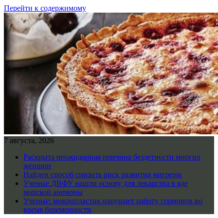
Перейти к содержимому
7 августа, 2026
Раскрыта неожиданная причина бездетности многих
женщин
Найден способ снизить риск развития мигрени
Ученые ДВФУ нашли основу для лекарства в яде
морской анемоны
Ученые: микропластик нарушает работу гормонов во
время беременности