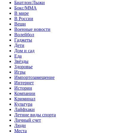
Биатлон/Лыжи
Бокс/MMA
В мире
В России
Вещи
Военные новости
Волейбол
Гаджеты
Дети
Дом и сад
Еда
Звёзды
Здоровье
Игры
Импортозамещение
Интернет
Истории
Компании
Криминал
Культура
Лайфхаки
Летние виды спорта
Личный счет
Люди
Места