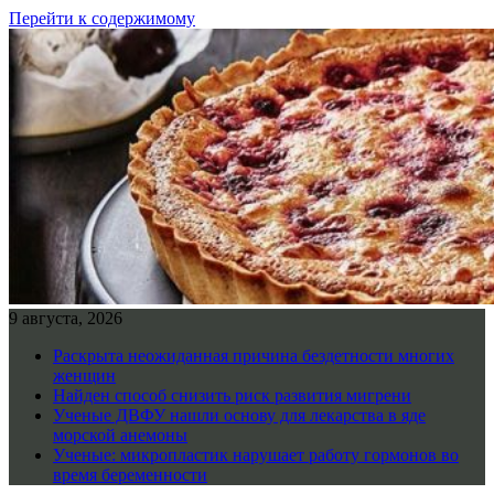
Перейти к содержимому
9 августа, 2026
Раскрыта неожиданная причина бездетности многих
женщин
Найден способ снизить риск развития мигрени
Ученые ДВФУ нашли основу для лекарства в яде
морской анемоны
Ученые: микропластик нарушает работу гормонов во
время беременности