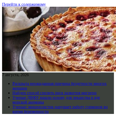
Перейти к содержимому
7 августа, 2026
Раскрыта неожиданная причина бездетности многих
женщин
Найден способ снизить риск развития мигрени
Ученые ДВФУ нашли основу для лекарства в яде
морской анемоны
Ученые: микропластик нарушает работу гормонов во
время беременности