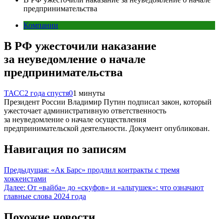
предпринимательства
Компании
В РФ ужесточили наказание
за неуведомление о начале
предпринимательства
ТАСС
2 года спустя
0
1 минуты
Президент России Владимир Путин подписал закон, который
ужесточает административную ответственность
за неуведомление о начале осуществления
предпринимательской деятельности. Документ опубликован.
Навигация по записям
Предыдущая:
«Ак Барс» продлил контракты с тремя
хоккеистами
Далее:
От «вайба» до «скуфов» и «альтушек»: что означают
главные слова 2024 года
Похожие новости