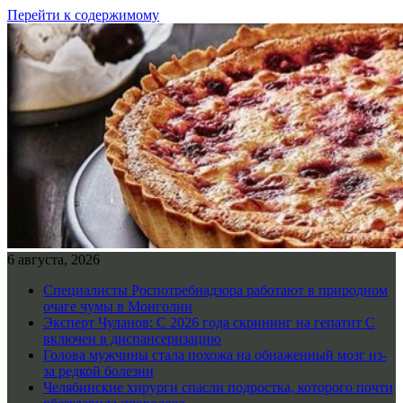
Перейти к содержимому
6 августа, 2026
Специалисты Роспотребнадзора работают в природном
очаге чумы в Монголии
Эксперт Чуланов: С 2026 года скрининг на гепатит С
включен в диспансеризацию
Голова мужчины стала похожа на обнаженный мозг из-
за редкой болезни
Челябинские хирурги спасли подростка, которого почти