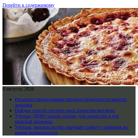
Перейти к содержимому
9 августа, 2026
Раскрыта неожиданная причина бездетности многих
женщин
Найден способ снизить риск развития мигрени
Ученые ДВФУ нашли основу для лекарства в яде
морской анемоны
Ученые: микропластик нарушает работу гормонов во
время беременности