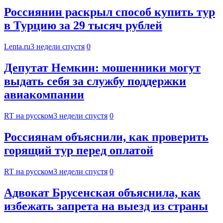
Россиянин раскрыл способ купить тур
в Турцию за 29 тысяч рублей
Lenta.ru
3 недели спустя
0
Депутат Немкин: мошенники могут
выдать себя за службу поддержки
авиакомпании
RT на русском
3 недели спустя
0
Россиянам объяснили, как проверить
горящий тур перед оплатой
RT на русском
3 недели спустя
0
Адвокат Брусенская объяснила, как
избежать запрета на выезд из страны