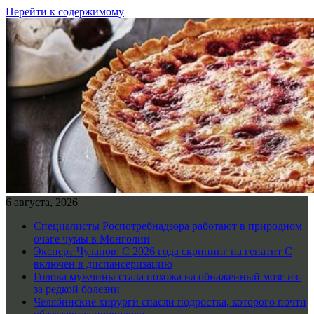
Перейти к содержимому
6 августа, 2026
Специалисты Роспотребнадзора работают в природном
очаге чумы в Монголии
Эксперт Чуланов: С 2026 года скрининг на гепатит С
включен в диспансеризацию
Голова мужчины стала похожа на обнаженный мозг из-
за редкой болезни
Челябинские хирурги спасли подростка, которого почти