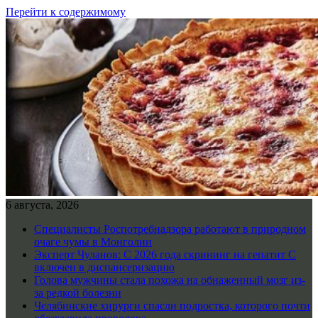
Перейти к содержимому
6 августа, 2026
Специалисты Роспотребнадзора работают в природном
очаге чумы в Монголии
Эксперт Чуланов: С 2026 года скрининг на гепатит С
включен в диспансеризацию
Голова мужчины стала похожа на обнаженный мозг из-
за редкой болезни
Челябинские хирурги спасли подростка, которого почти