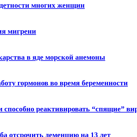
здетности многих женщин
ия мигрени
арства в яде морской анемоны
боту гормонов во время беременности
м способно реактивировать “спящие” ви
ба отсрочить деменцию на 13 лет