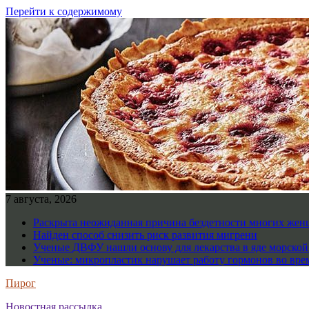
Перейти к содержимому
7 августа, 2026
Раскрыта неожиданная причина бездетности многих же
Найден способ снизить риск развития мигрени
Ученые ДВФУ нашли основу для лекарства в яде морско
Ученые: микропластик нарушает работу гормонов во вре
Пирог
Новостная рассылка