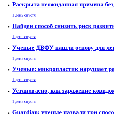
Раскрыта неожиданная причина бе
1 день спустя
Найден способ снизить риск развит
1 день спустя
Ученые ДВФУ нашли основу для лек
1 день спустя
Ученые: микропластик нарушает ра
1 день спустя
Установлено, как заражение ковидо
1 день спустя
Guardian: ученые назвали три спосо