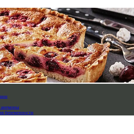
нщин
й анемоны
мя беременности