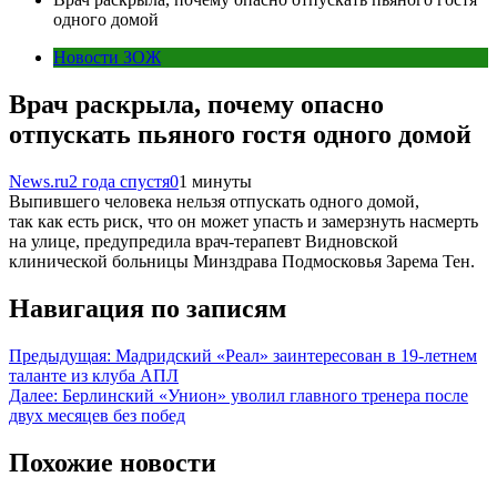
одного домой
Новости ЗОЖ
Врач раскрыла, почему опасно
отпускать пьяного гостя одного домой
News.ru
2 года спустя
0
1 минуты
Выпившего человека нельзя отпускать одного домой,
так как есть риск, что он может упасть и замерзнуть насмерть
на улице, предупредила врач-терапевт Видновской
клинической больницы Минздрава Подмосковья Зарема Тен.
Навигация по записям
Предыдущая:
Мадридский «Реал» заинтересован в 19-летнем
таланте из клуба АПЛ
Далее:
Берлинский «Унион» уволил главного тренера после
двух месяцев без побед
Похожие новости