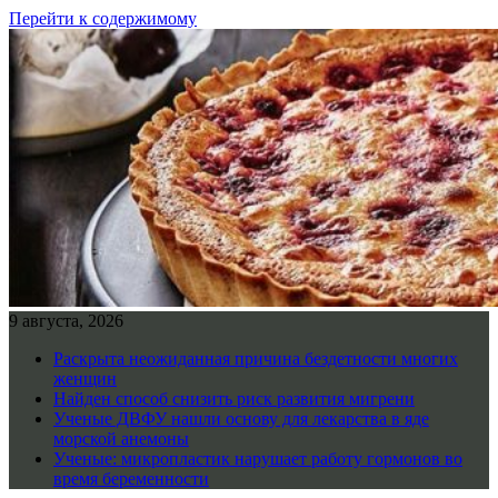
Перейти к содержимому
9 августа, 2026
Раскрыта неожиданная причина бездетности многих
женщин
Найден способ снизить риск развития мигрени
Ученые ДВФУ нашли основу для лекарства в яде
морской анемоны
Ученые: микропластик нарушает работу гормонов во
время беременности