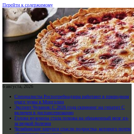
Перейти к содержимому
6 августа, 2026
Специалисты Роспотребнадзора работают в природном
очаге чумы в Монголии
Эксперт Чуланов: С 2026 года скрининг на гепатит С
включен в диспансеризацию
Голова мужчины стала похожа на обнаженный мозг из-
за редкой болезни
Челябинские хирурги спасли подростка, которого почти