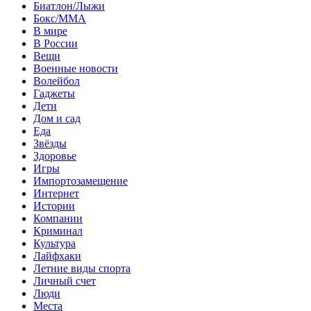
Биатлон/Лыжи
Бокс/MMA
В мире
В России
Вещи
Военные новости
Волейбол
Гаджеты
Дети
Дом и сад
Еда
Звёзды
Здоровье
Игры
Импортозамещение
Интернет
Истории
Компании
Криминал
Культура
Лайфхаки
Летние виды спорта
Личный счет
Люди
Места