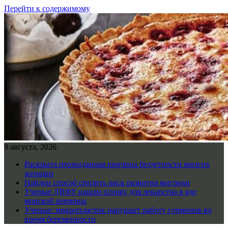
Перейти к содержимому
9 августа, 2026
Раскрыта неожиданная причина бездетности многих
женщин
Найден способ снизить риск развития мигрени
Ученые ДВФУ нашли основу для лекарства в яде
морской анемоны
Ученые: микропластик нарушает работу гормонов во
время беременности