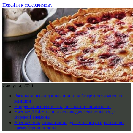
Перейти к содержимому
7 августа, 2026
Раскрыта неожиданная причина бездетности многих
женщин
Найден способ снизить риск развития мигрени
Ученые ДВФУ нашли основу для лекарства в яде
морской анемоны
Ученые: микропластик нарушает работу гормонов во
время беременности