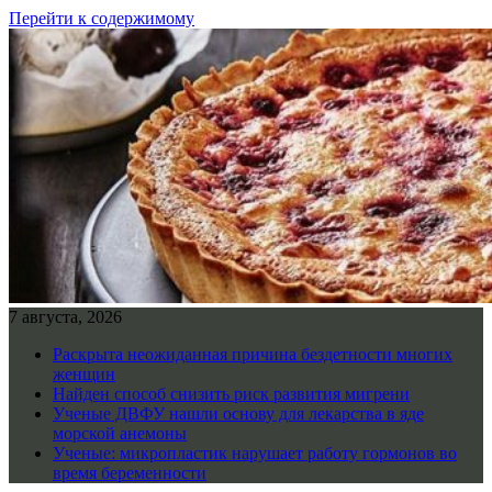
Перейти к содержимому
7 августа, 2026
Раскрыта неожиданная причина бездетности многих
женщин
Найден способ снизить риск развития мигрени
Ученые ДВФУ нашли основу для лекарства в яде
морской анемоны
Ученые: микропластик нарушает работу гормонов во
время беременности