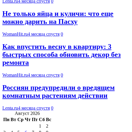
Lenta.ru
4 месяца спустя
0
Не только яйца и куличи: что еще
можно дарить на Пасху
WomanHit.ru
4 месяца спустя
0
Как впустить весну в квартиру: 3
быстрых способа обновить декор без
ремонта
WomanHit.ru
4 месяца спустя
0
Россиян предупредили о вредящем
комнатным растениям действии
Lenta.ru
4 месяца спустя
0
Август 2026
Пн
Вт
Ср
Чт
Пт
Сб
Вс
1
2