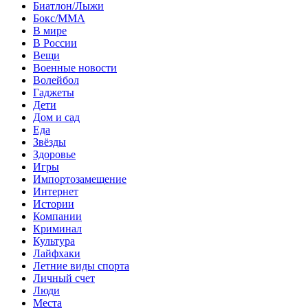
Биатлон/Лыжи
Бокс/MMA
В мире
В России
Вещи
Военные новости
Волейбол
Гаджеты
Дети
Дом и сад
Еда
Звёзды
Здоровье
Игры
Импортозамещение
Интернет
Истории
Компании
Криминал
Культура
Лайфхаки
Летние виды спорта
Личный счет
Люди
Места