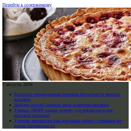
Перейти к содержимому
7 августа, 2026
Раскрыта неожиданная причина бездетности многих
женщин
Найден способ снизить риск развития мигрени
Ученые ДВФУ нашли основу для лекарства в яде
морской анемоны
Ученые: микропластик нарушает работу гормонов во
время беременности