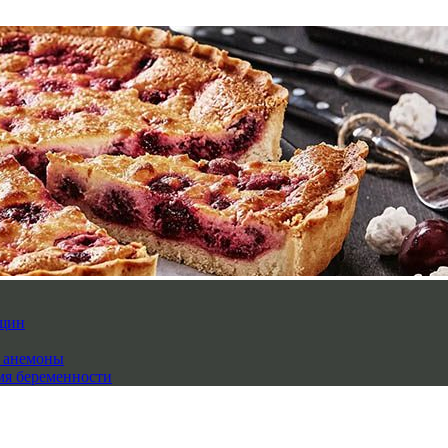
нщин
й анемоны
мя беременности