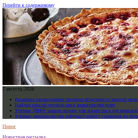
Перейти к содержимому
7 августа, 2026
Раскрыта неожиданная причина бездетности многих же
Найден способ снизить риск развития мигрени
Ученые ДВФУ нашли основу для лекарства в яде морско
Ученые: микропластик нарушает работу гормонов во вре
Пирог
Новостная рассылка