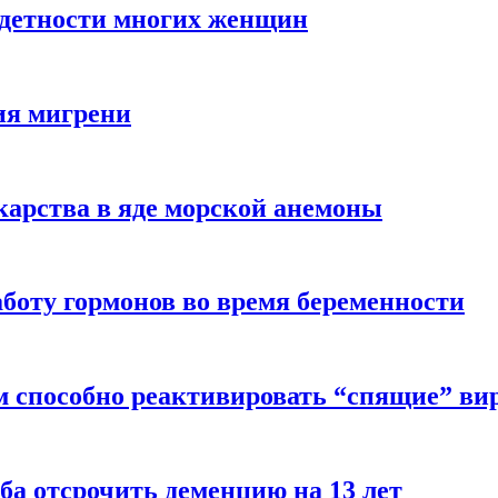
здетности многих женщин
ия мигрени
арства в яде морской анемоны
боту гормонов во время беременности
м способно реактивировать “спящие” ви
ба отсрочить деменцию на 13 лет