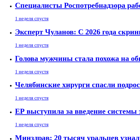
Специалисты Роспотребнадзора раб
1 неделя спустя
Эксперт Чуланов: С 2026 года скри
1 неделя спустя
Голова мужчины стала похожа на об
1 неделя спустя
Челябинские хирурги спасли подрос
1 неделя спустя
ЕР выступила за введение системы 
1 неделя спустя
Минздрав: 20 тысяч уральцев узна