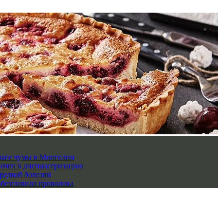
чаге чумы в Монголии
лючен в диспансеризацию
редкой болезни
обезглавила проволока