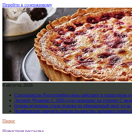
Перейти к содержимому
6 августа, 2026
Специалисты Роспотребнадзора работают в природном о
Эксперт Чуланов: С 2026 года скрининг на гепатит С вк
Голова мужчины стала похожа на обнаженный мозг из-за 
Челябинские хирурги спасли подростка, которого почти 
Пирог
Новостная рассылка