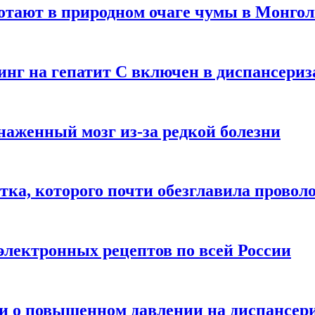
отают в природном очаге чумы в Монго
нинг на гепатит С включен в диспансери
наженный мозг из-за редкой болезни
тка, которого почти обезглавила провол
электронных рецептов по всей России
ли о повышенном давлении на диспансер