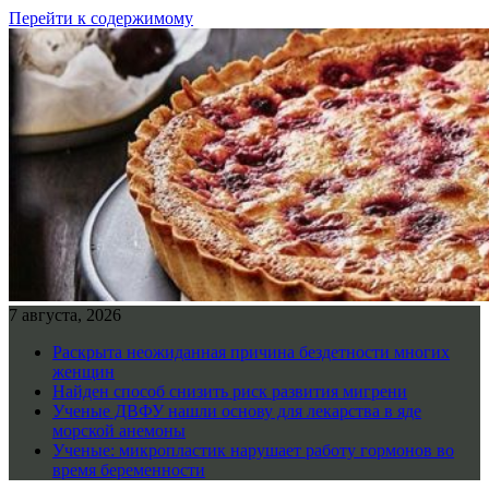
Перейти к содержимому
7 августа, 2026
Раскрыта неожиданная причина бездетности многих
женщин
Найден способ снизить риск развития мигрени
Ученые ДВФУ нашли основу для лекарства в яде
морской анемоны
Ученые: микропластик нарушает работу гормонов во
время беременности