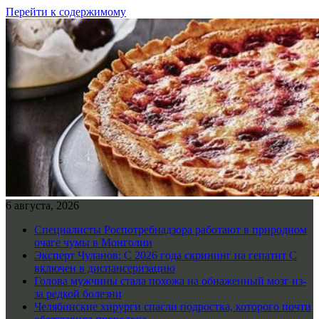
Перейти к содержимому
6 августа, 2026
Специалисты Роспотребнадзора работают в природном
очаге чумы в Монголии
Эксперт Чуланов: С 2026 года скрининг на гепатит С
включен в диспансеризацию
Голова мужчины стала похожа на обнаженный мозг из-
за редкой болезни
Челябинские хирурги спасли подростка, которого почти