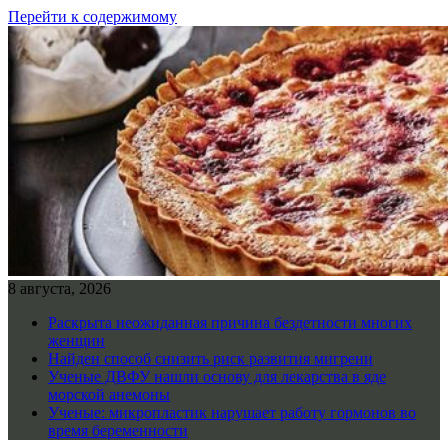
Перейти к содержимому
8 августа, 2026
Раскрыта неожиданная причина бездетности многих
женщин
Найден способ снизить риск развития мигрени
Ученые ДВФУ нашли основу для лекарства в яде
морской анемоны
Ученые: микропластик нарушает работу гормонов во
время беременности