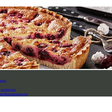
нщин
й анемоны
мя беременности