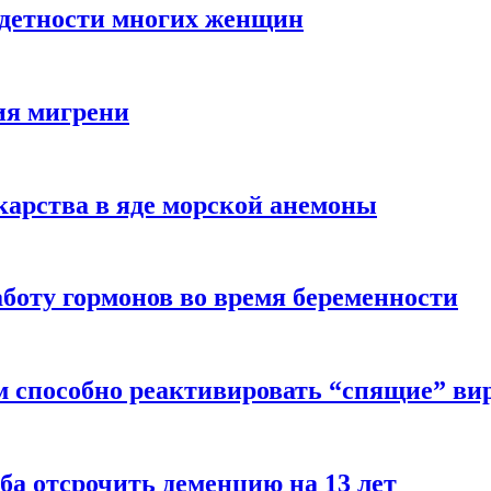
здетности многих женщин
ия мигрени
арства в яде морской анемоны
боту гормонов во время беременности
м способно реактивировать “спящие” ви
ба отсрочить деменцию на 13 лет