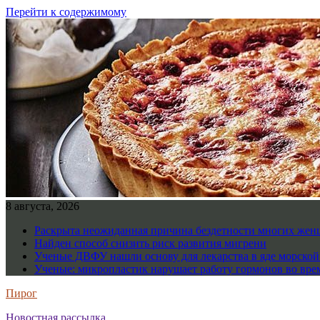
Перейти к содержимому
8 августа, 2026
Раскрыта неожиданная причина бездетности многих же
Найден способ снизить риск развития мигрени
Ученые ДВФУ нашли основу для лекарства в яде морско
Ученые: микропластик нарушает работу гормонов во вре
Пирог
Новостная рассылка