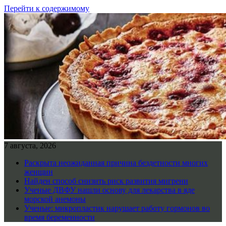
Перейти к содержимому
7 августа, 2026
Раскрыта неожиданная причина бездетности многих
женщин
Найден способ снизить риск развития мигрени
Ученые ДВФУ нашли основу для лекарства в яде
морской анемоны
Ученые: микропластик нарушает работу гормонов во
время беременности