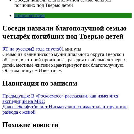
погибших под Тверью детей
Происшествия
Соседи назвали благополучной семью
четырёх погибших под Тверью детей
RT на русском
2 года спустя
0
1 минуты
Семью из Калининского муниципального округа Тверской
области, в которой произошла трагедия с гибелью четверых
детей, местные жители характеризуют как благополучную.
Об этом пишут « Известия ».
Навигация по записям
Предыдущая:
В «Роскосмосе» рассказали, как изменятся
экспедиции на МКС
Далее:
Экс-футболист Нигматуллин снимает квартиру после
развода с женой
Похожие новости