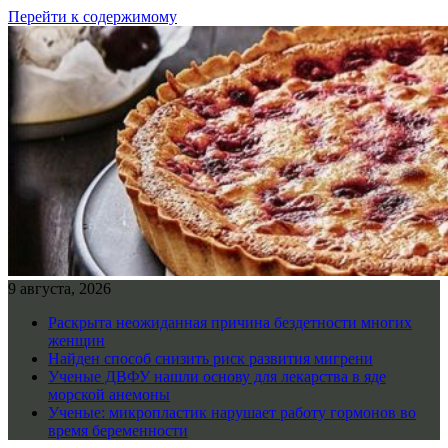
Перейти к содержимому
9 августа, 2026
Раскрыта неожиданная причина бездетности многих
женщин
Найден способ снизить риск развития мигрени
Ученые ДВФУ нашли основу для лекарства в яде
морской анемоны
Ученые: микропластик нарушает работу гормонов во
время беременности