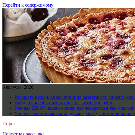
Перейти к содержимому
8 августа, 2026
Раскрыта неожиданная причина бездетности многих же
Найден способ снизить риск развития мигрени
Ученые ДВФУ нашли основу для лекарства в яде морско
Ученые: микропластик нарушает работу гормонов во вре
Пирог
Новостная рассылка