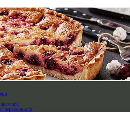
нщин
й анемоны
мя беременности