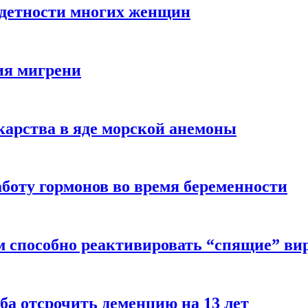
здетности многих женщин
ия мигрени
арства в яде морской анемоны
боту гормонов во время беременности
м способно реактивировать “спящие” ви
ба отсрочить деменцию на 13 лет