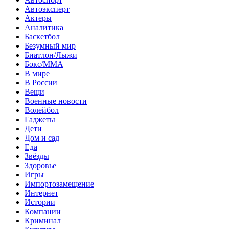
Автоэксперт
Актеры
Аналитика
Баскетбол
Безумный мир
Биатлон/Лыжи
Бокс/MMA
В мире
В России
Вещи
Военные новости
Волейбол
Гаджеты
Дети
Дом и сад
Еда
Звёзды
Здоровье
Игры
Импортозамещение
Интернет
Истории
Компании
Криминал