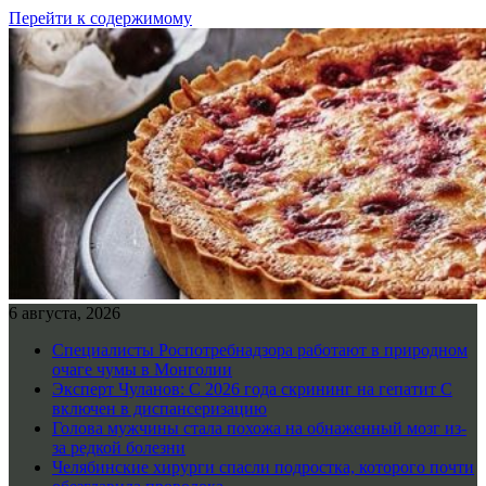
Перейти к содержимому
6 августа, 2026
Специалисты Роспотребнадзора работают в природном
очаге чумы в Монголии
Эксперт Чуланов: С 2026 года скрининг на гепатит С
включен в диспансеризацию
Голова мужчины стала похожа на обнаженный мозг из-
за редкой болезни
Челябинские хирурги спасли подростка, которого почти