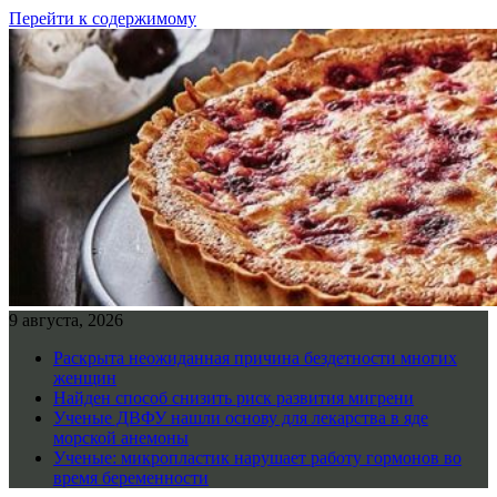
Перейти к содержимому
9 августа, 2026
Раскрыта неожиданная причина бездетности многих
женщин
Найден способ снизить риск развития мигрени
Ученые ДВФУ нашли основу для лекарства в яде
морской анемоны
Ученые: микропластик нарушает работу гормонов во
время беременности