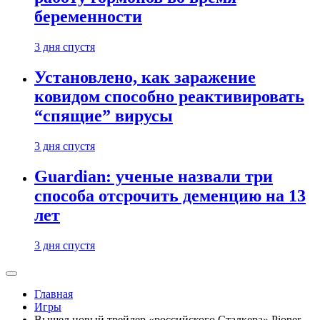
беременности
3 дня спустя
Установлено, как заражение
ковидом способно реактивировать
“спящие” вирусы
3 дня спустя
Guardian: ученые назвали три
способа отсрочить деменцию на 13
лет
3 дня спустя
Главная
Игры
Вышел новый трейлер «российского Сталкера» Pioner