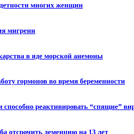
здетности многих женщин
ия мигрени
арства в яде морской анемоны
боту гормонов во время беременности
м способно реактивировать “спящие” ви
ба отсрочить деменцию на 13 лет