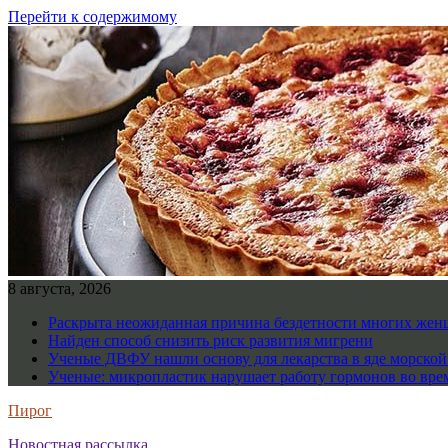
Перейти к содержимому
8 августа, 2026
Раскрыта неожиданная причина бездетности многих же
Найден способ снизить риск развития мигрени
Ученые ДВФУ нашли основу для лекарства в яде морско
Ученые: микропластик нарушает работу гормонов во вре
Пирог
Новостная рассылка