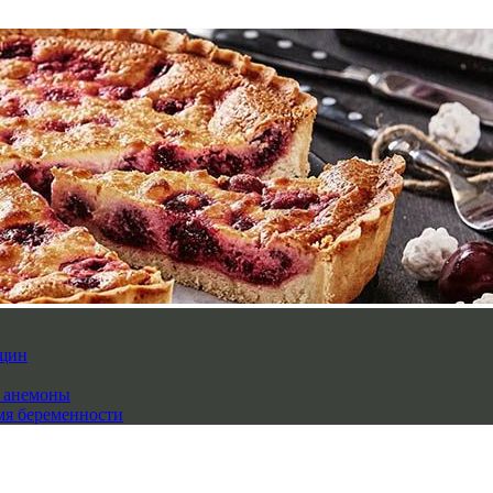
нщин
й анемоны
мя беременности