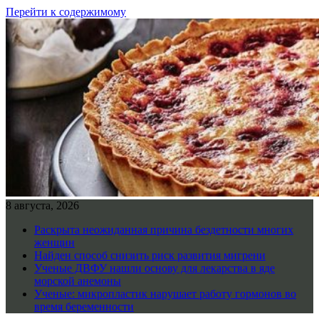
Перейти к содержимому
8 августа, 2026
Раскрыта неожиданная причина бездетности многих
женщин
Найден способ снизить риск развития мигрени
Ученые ДВФУ нашли основу для лекарства в яде
морской анемоны
Ученые: микропластик нарушает работу гормонов во
время беременности