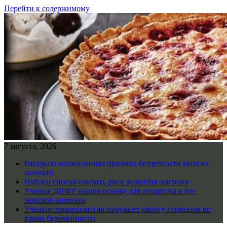
Перейти к содержимому
7 августа, 2026
Раскрыта неожиданная причина бездетности многих
женщин
Найден способ снизить риск развития мигрени
Ученые ДВФУ нашли основу для лекарства в яде
морской анемоны
Ученые: микропластик нарушает работу гормонов во
время беременности