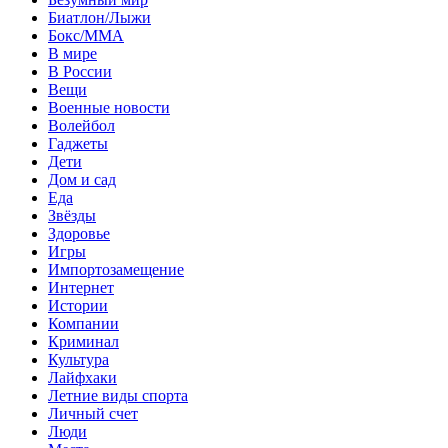
Биатлон/Лыжи
Бокс/MMA
В мире
В России
Вещи
Военные новости
Волейбол
Гаджеты
Дети
Дом и сад
Еда
Звёзды
Здоровье
Игры
Импортозамещение
Интернет
Истории
Компании
Криминал
Культура
Лайфхаки
Летние виды спорта
Личный счет
Люди