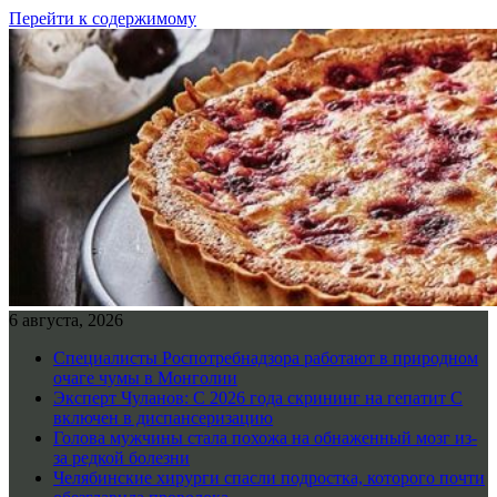
Перейти к содержимому
6 августа, 2026
Специалисты Роспотребнадзора работают в природном
очаге чумы в Монголии
Эксперт Чуланов: С 2026 года скрининг на гепатит С
включен в диспансеризацию
Голова мужчины стала похожа на обнаженный мозг из-
за редкой болезни
Челябинские хирурги спасли подростка, которого почти