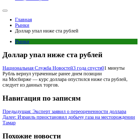
Главная
Рынки
Доллар упал ниже ста рублей
Рынки
Доллар упал ниже ста рублей
Национальная Служба Новостей
3 года спустя
0
1 минуты
Рубль вернул утраченные ранее днем позиции
на Мосбирже — курс доллара опустился ниже ста рублей,
следует из данных торгов.
Навигация по записям
Предыдущая:
Эксперт заявил о переоцененности доллара
Далее:
Израиль приостановил добычу газа на месторождении
Тамар
Похожие новости